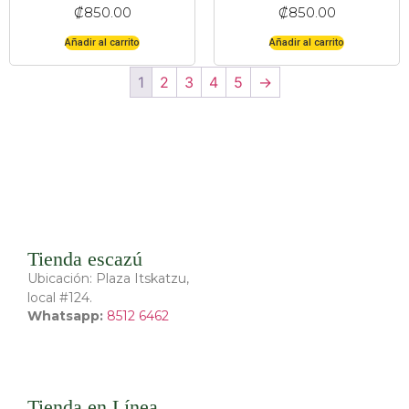
₡
850.00
₡
850.00
Añadir al carrito
Añadir al carrito
1
2
3
4
5
→
Tienda escazú
Ubicación: Plaza Itskatzu,
local #124.
Whatsapp:
8512 6462
Tienda en Línea