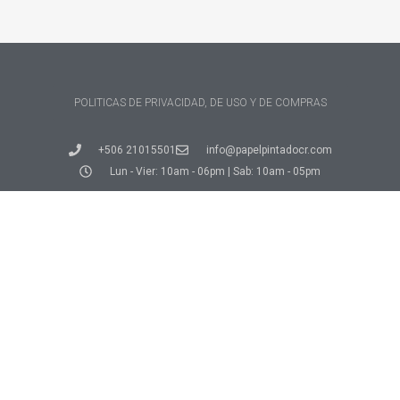
POLITICAS DE PRIVACIDAD, DE USO Y DE COMPRAS
+506 21015501
info@papelpintadocr.com
Lun - Vier: 10am - 06pm | Sab: 10am - 05pm