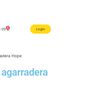
0
0.00
Login
radera Hope
 agarradera