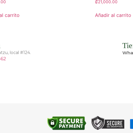
.00
₡
21,000.00
al carrito
Añadir al carrito
ú
Tie
tzu, local #124.
Wha
462