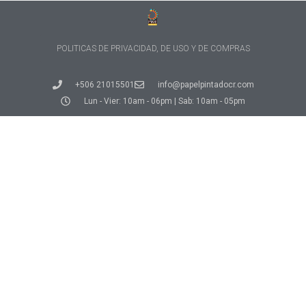
POLITICAS DE PRIVACIDAD, DE USO Y DE COMPRAS
+506 21015501
info@papelpintadocr.com
Lun - Vier: 10am - 06pm | Sab: 10am - 05pm