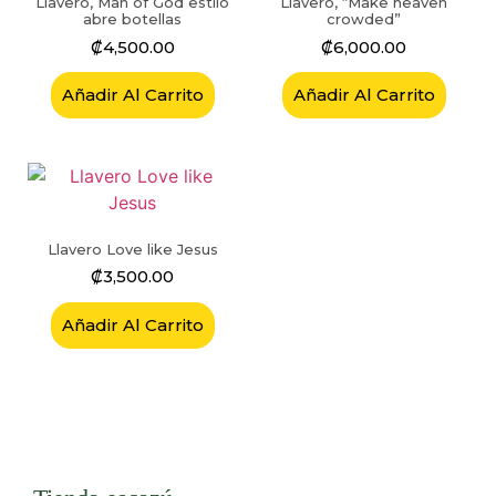
Llavero, Man of God estilo
Llavero, “Make heaven
abre botellas
crowded”
₡
4,500.00
₡
6,000.00
Añadir Al Carrito
Añadir Al Carrito
Llavero Love like Jesus
₡
3,500.00
Añadir Al Carrito