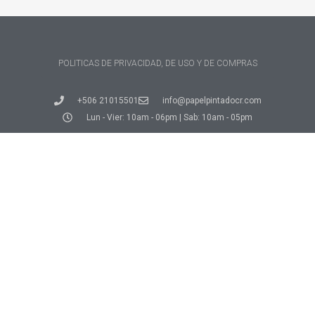
POLITICAS DE PRIVACIDAD, DE USO Y DE COMPRAS
+506 21015501
info@papelpintadocr.com
Lun - Vier: 10am - 06pm | Sab: 10am - 05pm