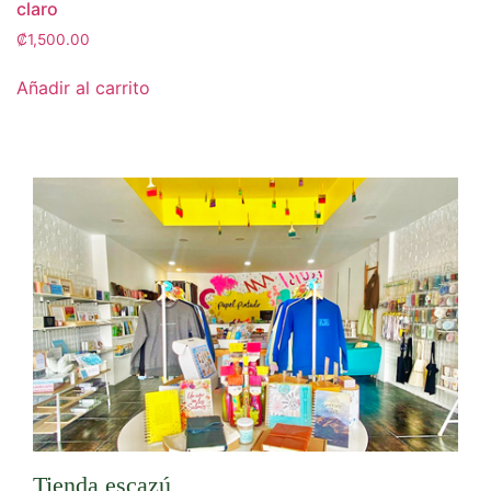
claro
₡
1,500.00
Añadir al carrito
Tienda escazú