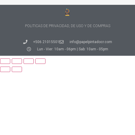
POLITICAS DE PRIVACIDAD, DE USO Y DE COMPRAS
+506 21015501
info@papelpintadocr.com
Lun - Vier: 10am - 06pm | Sab: 10am - 05pm