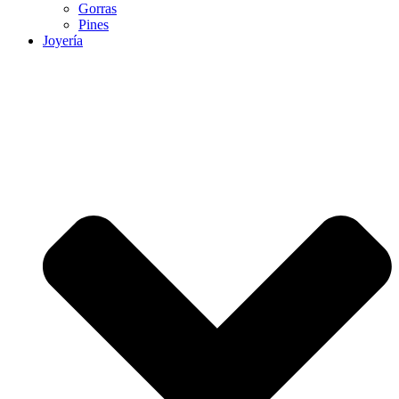
Gorras
Pines
Joyería